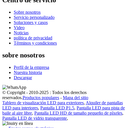
Sobre nosotros
Servicio personalizado
Soluciones y casos
Video
Noticias
política de privacidad
Términos y condiciones
sobre nosotros
Perfil de la empresa
Nuestra historia
Descargar
© Copyright - 2010-2025 : Todos los derechos
reservados.
Productos populares
-
Mapa del sitio
Tablero de visualización LED para exteriores
,
Alquiler de pantallas
LED para interiores
,
Pantalla LED P1.5
,
Pantalla LED para pista de
baile al aire libre
,
Pantalla LED HD de tamaño pequeño de píxeles
,
Pantalla LED de vidrio transparente
,