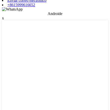
Enviar correo electrónico
+8615999616652
Androide
x