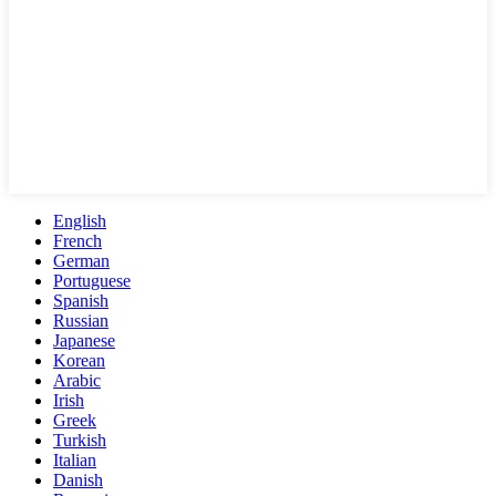
English
French
German
Portuguese
Spanish
Russian
Japanese
Korean
Arabic
Irish
Greek
Turkish
Italian
Danish