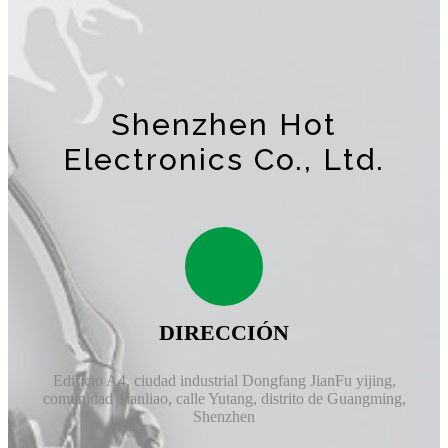
Shenzhen Hot
Electronics Co., Ltd.
DIRECCIÓN
Edificio A4, ciudad industrial Dongfang JianFu yijing,
comunidad Tianliao, calle Yutang, distrito de Guangming,
Shenzhen