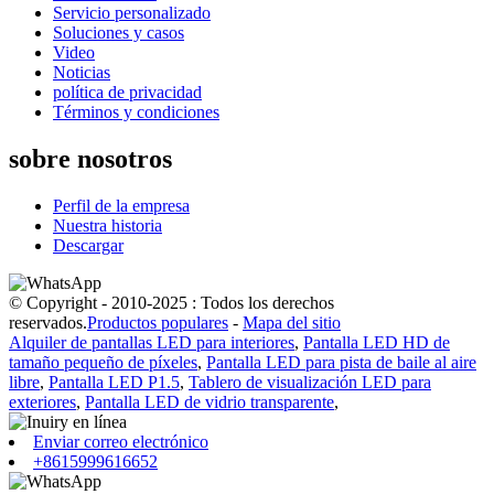
Servicio personalizado
Soluciones y casos
Video
Noticias
política de privacidad
Términos y condiciones
sobre nosotros
Perfil de la empresa
Nuestra historia
Descargar
© Copyright - 2010-2025 : Todos los derechos
reservados.
Productos populares
-
Mapa del sitio
Alquiler de pantallas LED para interiores
,
Pantalla LED HD de
tamaño pequeño de píxeles
,
Pantalla LED para pista de baile al aire
libre
,
Pantalla LED P1.5
,
Tablero de visualización LED para
exteriores
,
Pantalla LED de vidrio transparente
,
Enviar correo electrónico
+8615999616652