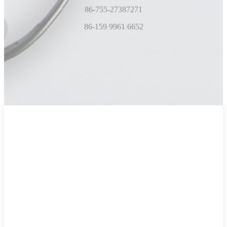
86-755-27387271
86-159 9961 6652